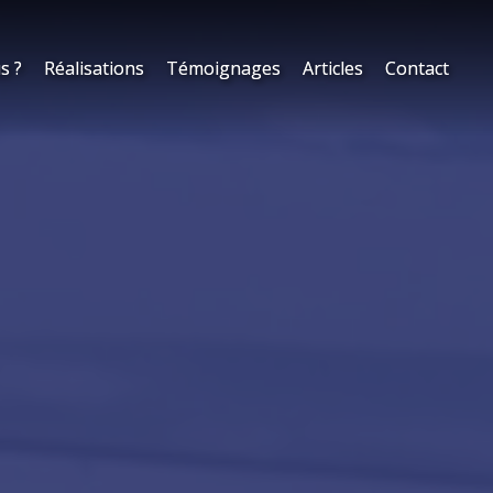
s ?
s ?
Réalisations
Réalisations
Témoignages
Témoignages
Articles
Articles
Contact
Contact