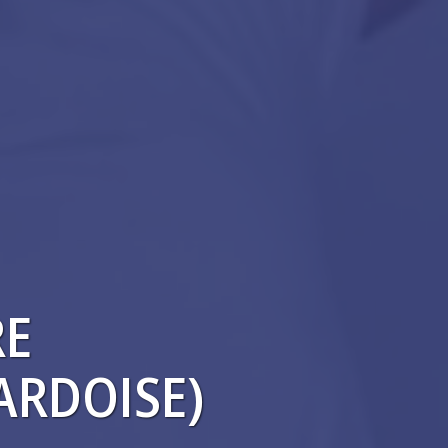
RE
ARDOISE)