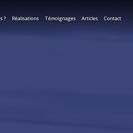
s ?
s ?
Réalisations
Réalisations
Témoignages
Témoignages
Articles
Articles
Contact
Contact