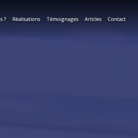
s ?
s ?
Réalisations
Réalisations
Témoignages
Témoignages
Articles
Articles
Contact
Contact