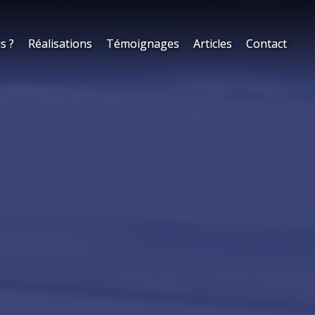
s ?
s ?
Réalisations
Réalisations
Témoignages
Témoignages
Articles
Articles
Contact
Contact