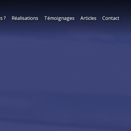
s ?
s ?
Réalisations
Réalisations
Témoignages
Témoignages
Articles
Articles
Contact
Contact