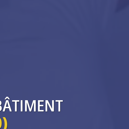
BÂTIMENT
)