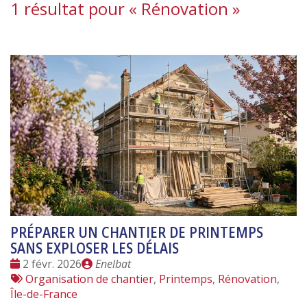
1 résultat pour «
Rénovation
»
PRÉPARER UN CHANTIER DE PRINTEMPS
SANS EXPLOSER LES DÉLAIS
Date
Publié
2 févr. 2026
Enelbat
:
Tags
par
Organisation de chantier
,
Printemps
,
Rénovation
,
:
Île-de-France